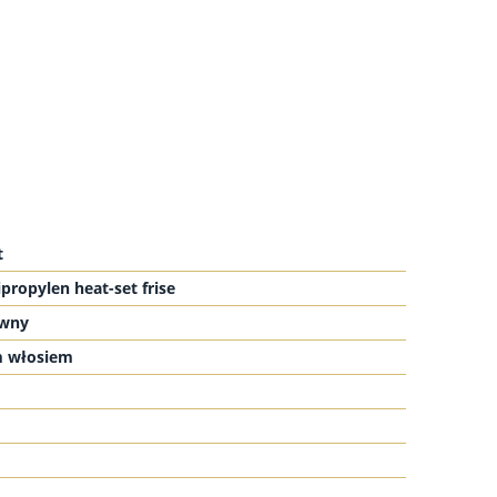
t
propylen heat-set frise
rwny
m włosiem