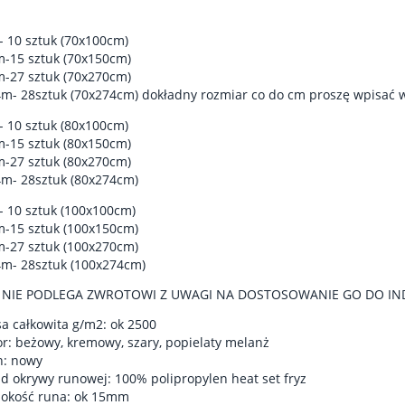
- 10 sztuk (70x100cm)
m-15 sztuk (70x150cm)
m-27 sztuk (70x270cm)
4m- 28sztuk (70x274cm) dokładny rozmiar co do cm proszę wpisać 
- 10 sztuk (80x100cm)
m-15 sztuk (80x150cm)
m-27 sztuk (80x270cm)
4m- 28sztuk (80x274cm)
- 10 sztuk (100x100cm)
m-15 sztuk (100x150cm)
m-27 sztuk (100x270cm)
4m- 28sztuk (100x274cm)
 NIE PODLEGA ZWROTOWI Z UWAGI NA DOSTOSOWANIE GO DO IN
a całkowita g/m2: ok 2500
or: beżowy, kremowy, szary, popielaty melanż
n: nowy
ad okrywy runowej: 100% polipropylen heat set fryz
okość runa: ok 15mm