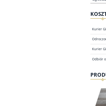
KOSZ
Kurier G
Odroczon
Kurier G
Odbiór o
PROD