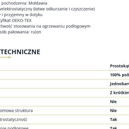
j pochodzenia: Mołdawia
yelektrostatyczny (łatwe odkurzanie i czyszczenie)
y i przyjemny w dotyku
tyfikat OEKO-TEX
liwość stosowania na ogrzewaniu podłogowym
sób pakowania: rulon
 TECHNICZNE
Prostoką
100% poli
Jednoba
Z krótki
Nie
omowa struktura
Nie
trostatyczność
Tak
nie podłogowe
Tak