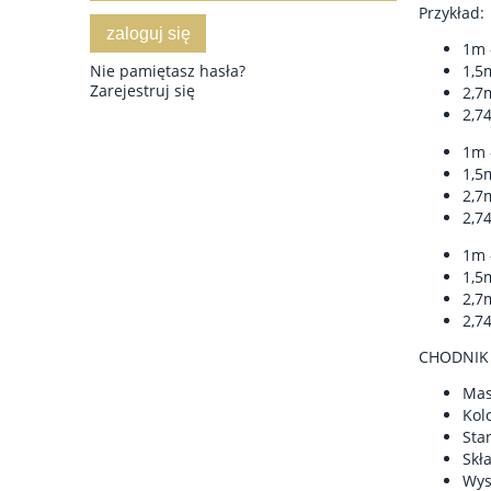
Przykład:
zaloguj się
1m 
Nie pamiętasz hasła?
1,5
Zarejestruj się
2,7
2,7
1m 
1,5
2,7
2,7
1m 
1,5
2,7
2,7
CHODNIK
Mas
Kol
Sta
Skł
Wys