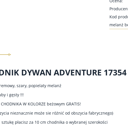
Ocena:
Producen
Kod prod
melanż b
DNIK DYWAN ADVENTURE 17354
remowy, szary, popielaty melanż
by i gęsty !!!
 CHODNIKA W KOLORZE beżowym GRATIS!
szycia nieznacznie może sie różnić od obszycia fabrycznego)
 sztukę płacisz za 10 cm chodnika o wybranej szerokości