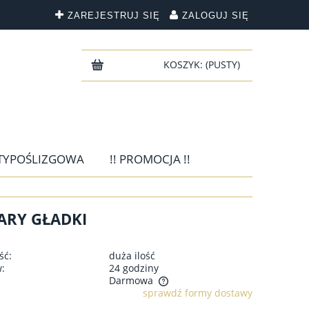
ZAREJESTRUJ SIĘ
ZALOGUJ SIĘ
KOSZYK:
(PUSTY)
TYPOŚLIZGOWA
!! PROMOCJA !!
ARY GŁADKI
ść:
duża ilość
w:
24 godziny
Darmowa
sprawdź formy dostawy