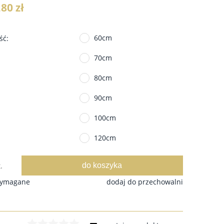
 nie zawiera ewentualnych kosztów
,80 zł
ności
60cm
ść:
70cm
80cm
90cm
100cm
120cm
do koszyka
.
wymagane
dodaj do przechowalni