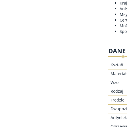
Kra
Ant
Mił
Cer
Moż
Spo
DANE
Kształt
Materiał
Wzór
Rodzaj
Frędzle
Dwupozi
Antyelek
Ogrzewa