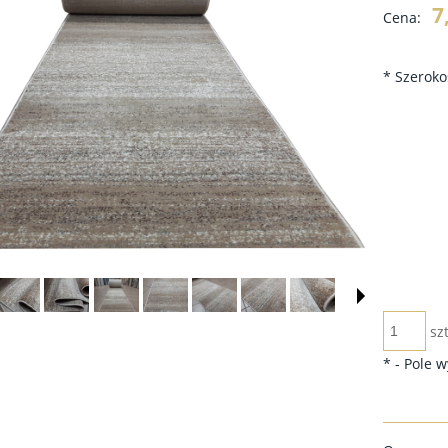
Cena
7
Cena:
płat
*
Szeroko
szt
*
- Pole 