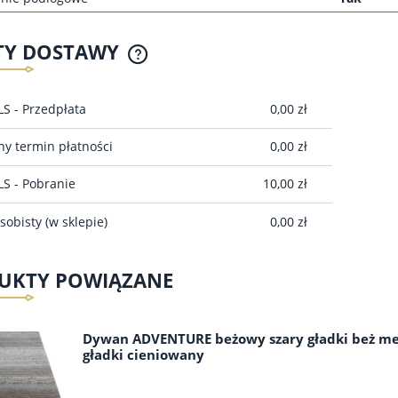
TY DOSTAWY
CENA NIE ZAWIERA EWENTUALNYCH
LS - Przedpłata
0,00 zł
KOSZTÓW PŁATNOŚCI
y termin płatności
0,00 zł
LS - Pobranie
10,00 zł
sobisty
(w sklepie)
0,00 zł
UKTY POWIĄZANE
Dywan ADVENTURE beżowy szary gładki beż me
gładki cieniowany