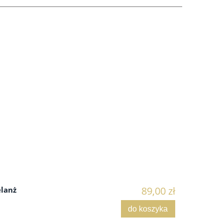
89,00 zł
lanż
do koszyka