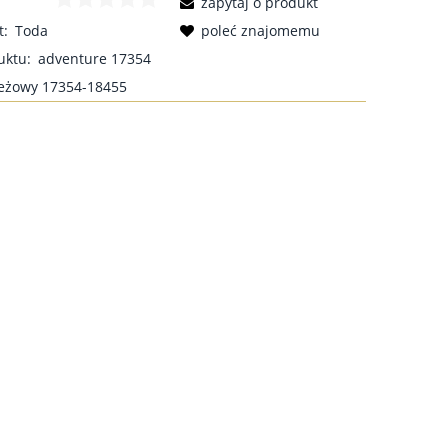
zapytaj o produkt
t:
Toda
poleć znajomemu
uktu:
adventure 17354
eżowy 17354-18455