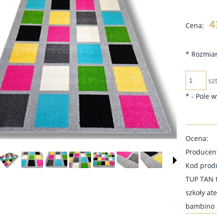
Cena
4
Cena:
płat
*
Rozmiar
szt
*
- Pole 
Ocena:
Producen
Kod prod
TUP TAN t
szkoły ate
bambino