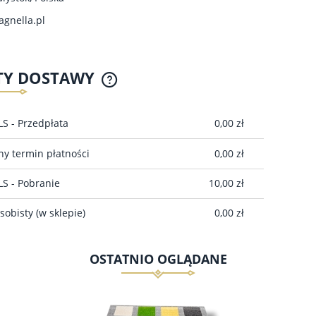
gnella.pl
TY DOSTAWY
CENA NIE ZAWIERA EWENTUALNYCH
LS - Przedpłata
0,00 zł
KOSZTÓW PŁATNOŚCI
y termin płatności
0,00 zł
LS - Pobranie
10,00 zł
sobisty
(w sklepie)
0,00 zł
OSTATNIO OGLĄDANE