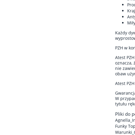
Pro
Kra
Ant
Mił
Każdy dyw
wyprostow
PZH w kon
Atest PZH
oznacza, 
nie zawie
obaw używ
Atest PZH
Gwarancja
W przypad
tytułu rę
Pliki do 
Agnella_I
Funky Top
Warunki_