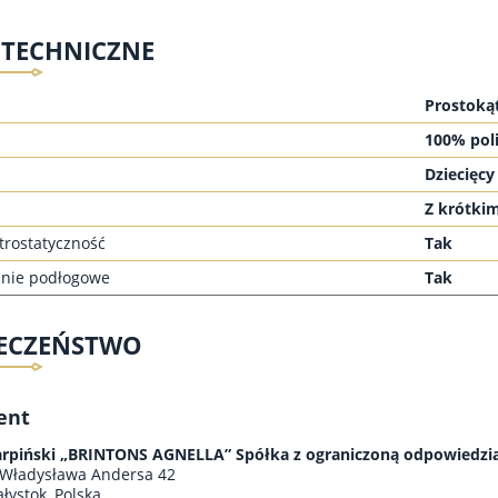
 TECHNICZNE
Prostoką
100% poli
Dziecięcy
Z krótki
trostatyczność
Tak
nie podłogowe
Tak
IECZEŃSTWO
ent
arpiński „BRINTONS AGNELLA” Spółka z ograniczoną odpowiedzia
 Władysława Andersa 42
łystok, Polska