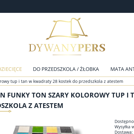
DZIECIĘCE
DO PRZEDSZKOLA / ŻŁOBKA
MATA AN
owy tup i tan w kwadraty 28 kostek do przedszkola z atestem
CHODNIKI
NOWOŚCI
KONTAKT
N FUNKY TON SZARY KOLOROWY TUP I 
DSZKOLA Z ATESTEM
Dostępno
Wysyłka 
Dostawa: