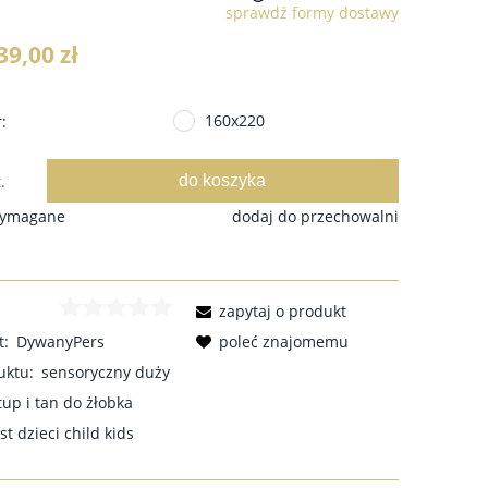
sprawdź formy dostawy
 nie zawiera ewentualnych kosztów
39,00 zł
ności
160x220
:
do koszyka
.
wymagane
dodaj do przechowalni
zapytaj o produkt
t:
DywanyPers
poleć znajomemu
uktu:
sensoryczny duży
up i tan do żłobka
st dzieci child kids