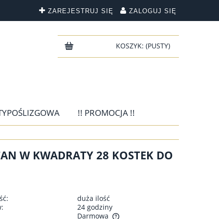
ZAREJESTRUJ SIĘ
ZALOGUJ SIĘ
KOSZYK:
(PUSTY)
TYPOŚLIZGOWA
!! PROMOCJA !!
TAN W KWADRATY 28 KOSTEK DO
ść:
duża ilość
w:
24 godziny
Darmowa