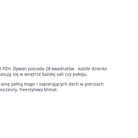
st PZH. Dywan posiada 28 kwadratów - każde dziecko
sują się w wnętrze każdej sali czy pokoju.
ainę pełną magii i zapierających dech w piersiach
oczesny, freestylowy klimat.