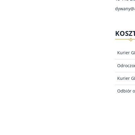
dywany@a
KOSZ
Kurier G
Odroczon
Kurier G
Odbiór o