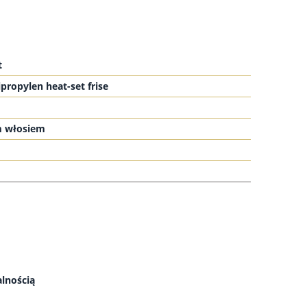
t
propylen heat-set frise
m włosiem
lnością