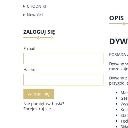
CHODNIKI
Nowości
OPIS
ZALOGUJ SIĘ
DYW
E-mail:
POSIADA 
Dywany św
może zajm
Hasło:
Dywany z 
przygód, 
Mas
zaloguj się
Gęs
Nie pamiętasz hasła?
Wys
Zarejestruj się
Kol
Sta
Tec
Skł