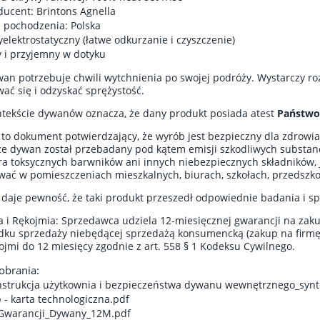
ducent: Brintons Agnella
j pochodzenia: Polska
yelektrostatyczny (łatwe odkurzanie i czyszczenie)
y i przyjemny w dotyku
an potrzebuje chwili wytchnienia po swojej podróży. Wystarczy rozł
ać się i odzyskać sprężystość.
tekście dywanów oznacza, że dany produkt posiada atest
Państwo
 to dokument potwierdzający, że wyrób jest bezpieczny dla zdrowi
że dywan został przebadany pod kątem emisji szkodliwych substanc
ra toksycznych barwników ani innych niebezpiecznych składników, j
ać w pomieszczeniach mieszkalnych, biurach, szkołach, przedszkol
 daje pewność, że taki produkt przeszedł odpowiednie badania i s
 i Rękojmia: Sprzedawca udziela 12-miesięcznej gwarancji na zakup
ku sprzedaży niebędącej sprzedażą konsumencką (zakup na firmę lu
kojmi do 12 miesięcy zgodnie z art. 558 § 1 Kodeksu Cywilnego.
pobrania:
nstrukcja użytkownia i bezpieczeństwa dywanu wewnętrznego_synt
 - karta technologiczna.pdf
Gwarancji_Dywany_12M.pdf