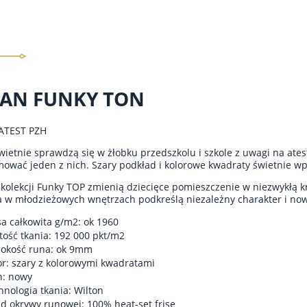
AN FUNKY TON
ATEST PZH
ietnie sprawdzą się w żłobku przedszkolu i szkole z uwagi na ate
ować jeden z nich. Szary podkład i kolorowe kwadraty świetnie wpa
kolekcji Funky TOP zmienią dziecięce pomieszczenie w niezwykłą kr
a w młodzieżowych wnętrzach podkreślą niezależny charakter i now
a całkowita g/m2: ok 1960
tość tkania: 192 000 pkt/m2
okość runa: ok 9mm
or: szary z kolorowymi kwadratami
n: nowy
hnologia tkania: Wilton
ad okrywy runowej: 100% heat-set frise