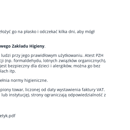
ożyć go na płasko i odczekać kilka dni, aby mógł
wego Zakładu Higieny
.
a ludzi przy jego prawidłowym użytkowaniu. Atest PZH
ji (np. formaldehydu, lotnych związków organicznych),
est bezpieczny dla dzieci i alergików, można go bez
ach itp.
pełnia normy higieniczne.
iony towar, liczonej od daty wystawienia faktury VAT.
b instytucję), strony ograniczają odpowiedzialność z
etyk.pdf