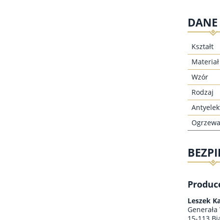
DANE
Kształt
Materiał
Wzór
Rodzaj
Antyelek
Ogrzewa
BEZP
Produc
Leszek K
Generała
15-113 Bia